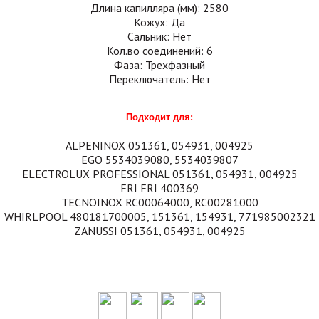
Длина капилляра (мм): 2580
Кожух: Да
Сальник: Нет
Кол.во соединений: 6
Фаза: Трехфазный
Переключатель: Нет
Подходит для:
ALPENINOX 051361, 054931, 004925
EGO 5534039080, 5534039807
ELECTROLUX PROFESSIONAL 051361, 054931, 004925
FRI FRI 400369
TECNOINOX RC00064000, RC00281000
WHIRLPOOL 480181700005, 151361, 154931, 771985002321
ZANUSSI 051361, 054931, 004925