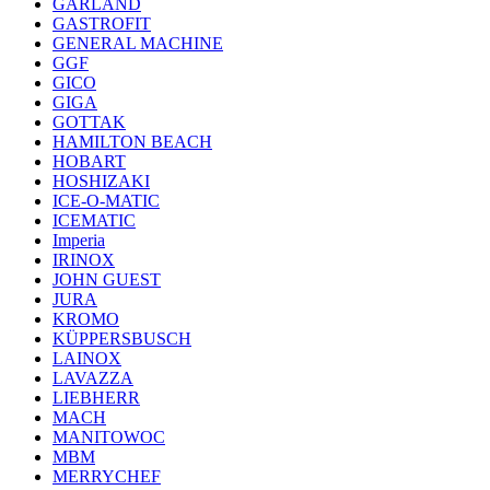
GARLAND
GASTROFIT
GENERAL MACHINE
GGF
GICO
GIGA
GOTTAK
HAMILTON BEACH
HOBART
HOSHIZAKI
ICE-O-MATIC
ICEMATIC
Imperia
IRINOX
JOHN GUEST
JURA
KROMO
KÜPPERSBUSCH
LAINOX
LAVAZZA
LIEBHERR
MACH
MANITOWOC
MBM
MERRYCHEF