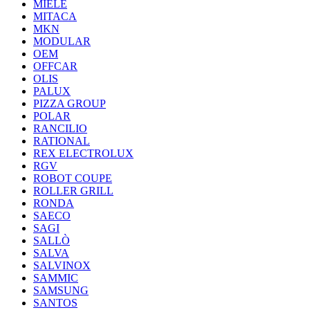
MIELE
MITACA
MKN
MODULAR
OEM
OFFCAR
OLIS
PALUX
PIZZA GROUP
POLAR
RANCILIO
RATIONAL
REX ELECTROLUX
RGV
ROBOT COUPE
ROLLER GRILL
RONDA
SAECO
SAGI
SALLÒ
SALVA
SALVINOX
SAMMIC
SAMSUNG
SANTOS