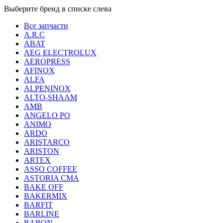
Выберите бренд в списке слевa
Все запчасти
A.R.C
ABAT
AEG ELECTROLUX
AEROPRESS
AFINOX
ALFA
ALPENINOX
ALTO-SHAAM
AMB
ANGELO PO
ANIMO
ARDO
ARISTARCO
ARISTON
ARTEX
ASSO COFFEE
ASTORIA CMA
BAKE OFF
BAKERMIX
BARFIT
BARLINE
BARON