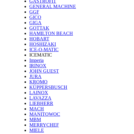
GASTROFIT
GENERAL MACHINE
GGF
GICO
GIGA
GOTTAK
HAMILTON BEACH
HOBART
HOSHIZAKI
ICE-O-MATIC
ICEMATIC
Imperia
IRINOX
JOHN GUEST
JURA
KROMO
KÜPPERSBUSCH
LAINOX
LAVAZZA
LIEBHERR
MACH
MANITOWOC
MBM
MERRYCHEF
MIELE