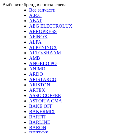
Выберите бренд в списке слевa
Все запчасти
A.R.C
ABAT
AEG ELECTROLUX
AEROPRESS
AFINOX
ALFA
ALPENINOX
ALTO-SHAAM
AMB
ANGELO PO
ANIMO
ARDO
ARISTARCO
ARISTON
ARTEX
ASSO COFFEE
ASTORIA CMA
BAKE OFF
BAKERMIX
BARFIT
BARLINE
BARON
BERTO'S