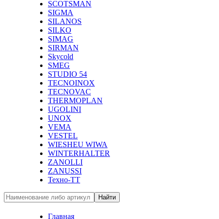
SCOTSMAN
SIGMA
SILANOS
SILKO
SIMAG
SIRMAN
Skycold
SMEG
STUDIO 54
TECNOINOX
TECNOVAC
THERMOPLAN
UGOLINI
UNOX
VEMA
VESTEL
WIESHEU WIWA
WINTERHALTER
ZANOLLI
ZANUSSI
Техно-ТТ
Найти
Главная