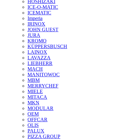
HOSHIZAKI
ICE-O-MATIC
ICEMATIC
Imperia
IRINOX
JOHN GUEST
JURA
KROMO
KÜPPERSBUSCH
LAINOX
LAVAZZA
LIEBHERR
MACH
MANITOWOC
MBM
MERRYCHEF
MIELE
MITACA
MKN
MODULAR
OEM
OFFCAR
OLIS
PALUX
PIZZA GROUP