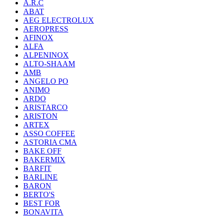
A.R.C
ABAT
AEG ELECTROLUX
AEROPRESS
AFINOX
ALFA
ALPENINOX
ALTO-SHAAM
AMB
ANGELO PO
ANIMO
ARDO
ARISTARCO
ARISTON
ARTEX
ASSO COFFEE
ASTORIA CMA
BAKE OFF
BAKERMIX
BARFIT
BARLINE
BARON
BERTO'S
BEST FOR
BONAVITA