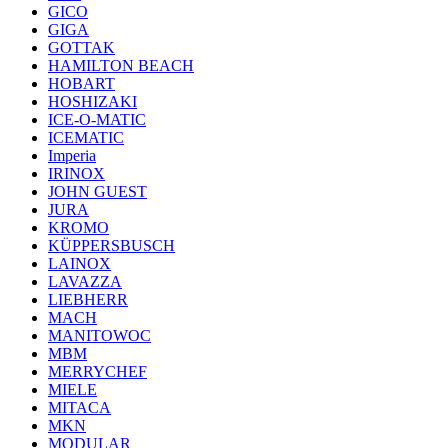
GICO
GIGA
GOTTAK
HAMILTON BEACH
HOBART
HOSHIZAKI
ICE-O-MATIC
ICEMATIC
Imperia
IRINOX
JOHN GUEST
JURA
KROMO
KÜPPERSBUSCH
LAINOX
LAVAZZA
LIEBHERR
MACH
MANITOWOC
MBM
MERRYCHEF
MIELE
MITACA
MKN
MODULAR