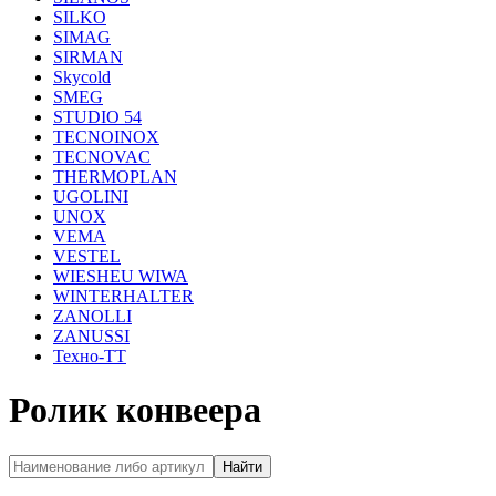
SILKO
SIMAG
SIRMAN
Skycold
SMEG
STUDIO 54
TECNOINOX
TECNOVAC
THERMOPLAN
UGOLINI
UNOX
VEMA
VESTEL
WIESHEU WIWA
WINTERHALTER
ZANOLLI
ZANUSSI
Техно-ТТ
Ролик конвеера
Найти