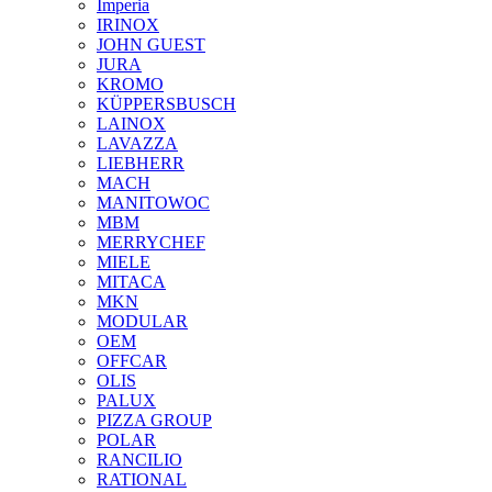
Imperia
IRINOX
JOHN GUEST
JURA
KROMO
KÜPPERSBUSCH
LAINOX
LAVAZZA
LIEBHERR
MACH
MANITOWOC
MBM
MERRYCHEF
MIELE
MITACA
MKN
MODULAR
OEM
OFFCAR
OLIS
PALUX
PIZZA GROUP
POLAR
RANCILIO
RATIONAL