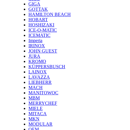
GIGA
GOTTAK
HAMILTON BEACH
HOBART
HOSHIZAKI
ICE-O-MATIC
ICEMATIC
Imperia
IRINOX
JOHN GUEST
JURA
KROMO
KÜPPERSBUSCH
LAINOX
LAVAZZA
LIEBHERR
MACH
MANITOWOC
MBM
MERRYCHEF
MIELE
MITACA
MKN
MODULAR
OEM