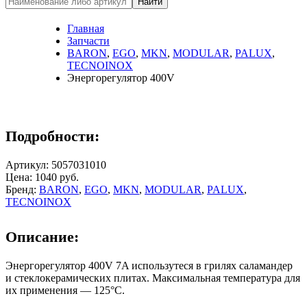
Найти
Главная
Запчасти
BARON
,
EGO
,
MKN
,
MODULAR
,
PALUX
,
TECNOINOX
Энергорегулятор 400V
Подробности:
Артикул: 5057031010
Цена:
1040
руб.
Бренд:
BARON
,
EGO
,
MKN
,
MODULAR
,
PALUX
,
TECNOINOX
Описание:
Энергорегулятор 400V 7A использутеся в грилях саламандер
и стеклокерамических плитах. ​Максимальная температура для
их применения — 125°C.