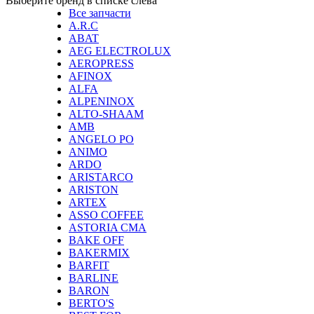
Выберите бренд в списке слевa
Все запчасти
A.R.C
ABAT
AEG ELECTROLUX
AEROPRESS
AFINOX
ALFA
ALPENINOX
ALTO-SHAAM
AMB
ANGELO PO
ANIMO
ARDO
ARISTARCO
ARISTON
ARTEX
ASSO COFFEE
ASTORIA CMA
BAKE OFF
BAKERMIX
BARFIT
BARLINE
BARON
BERTO'S