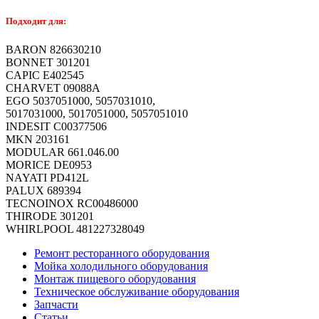
Подходит для:
BARON 826630210
BONNET 301201
CAPIC E402545
CHARVET 09088A
EGO 5037051000, 5057031010,
5017031000, 5017051000, 5057051010
INDESIT C00377506
MKN 203161
MODULAR 661.046.00
MORICE DE0953
NAYATI PD412L
PALUX 689394
TECNOINOX RC00486000
THIRODE 301201
WHIRLPOOL 481227328049
Ремонт ресторанного оборудования
Мойка холодильного оборудования
Монтаж пищевого оборудования
Техническое обслуживание оборудования
Запчасти
Статьи