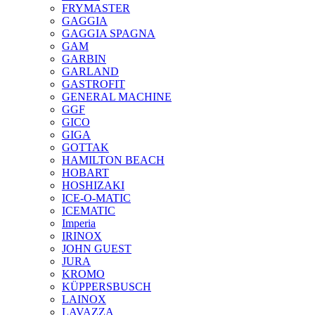
FRYMASTER
GAGGIA
GAGGIA SPAGNA
GAM
GARBIN
GARLAND
GASTROFIT
GENERAL MACHINE
GGF
GICO
GIGA
GOTTAK
HAMILTON BEACH
HOBART
HOSHIZAKI
ICE-O-MATIC
ICEMATIC
Imperia
IRINOX
JOHN GUEST
JURA
KROMO
KÜPPERSBUSCH
LAINOX
LAVAZZA