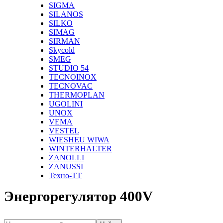
SIGMA
SILANOS
SILKO
SIMAG
SIRMAN
Skycold
SMEG
STUDIO 54
TECNOINOX
TECNOVAC
THERMOPLAN
UGOLINI
UNOX
VEMA
VESTEL
WIESHEU WIWA
WINTERHALTER
ZANOLLI
ZANUSSI
Техно-ТТ
Энергорегулятор 400V