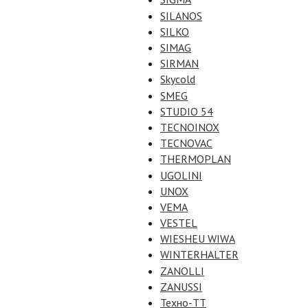
SILANOS
SILKO
SIMAG
SIRMAN
Skycold
SMEG
STUDIO 54
TECNOINOX
TECNOVAC
THERMOPLAN
UGOLINI
UNOX
VEMA
VESTEL
WIESHEU WIWA
WINTERHALTER
ZANOLLI
ZANUSSI
Техно-ТТ