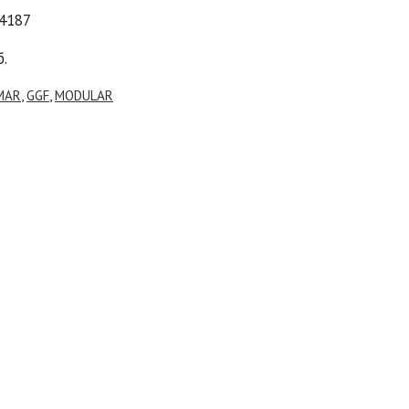
44187
б.
MAR
,
GGF
,
MODULAR