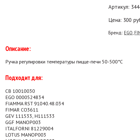
Артикул: 34
Цена:
300
ру
Бренд:
EGO
,
FI
Описание:
Ручка регулировки температуры пицце-печи 50-500°C
Подходит для:
CB 10010030
EGO 0000524834
FIAMMA RST 91040.48.034
FIMAR CO3611
GEV 111533, H111533
GGF MANOP003
ITALFORNI 81229004
LOTUS MANOP003