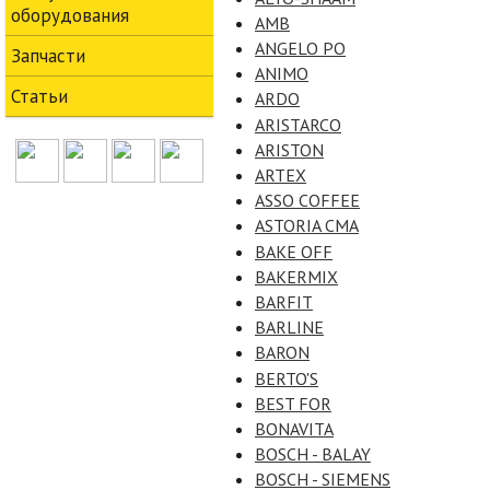
оборудования
AMB
ANGELO PO
Запчасти
ANIMO
Статьи
ARDO
ARISTARCO
ARISTON
ARTEX
ASSO COFFEE
ASTORIA CMA
BAKE OFF
BAKERMIX
BARFIT
BARLINE
BARON
BERTO'S
BEST FOR
BONAVITA
BOSCH - BALAY
BOSCH - SIEMENS