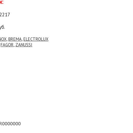
и:
22217
уб.
NOX
,
BREMA
,
ELECTROLUX
,
FAGOR
,
ZANUSSI
R0000000