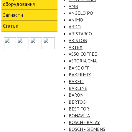
оборудования
AMB
ANGELO PO
Запчасти
ANIMO
Статьи
ARDO
ARISTARCO
ARISTON
ARTEX
ASSO COFFEE
ASTORIA CMA
BAKE OFF
BAKERMIX
BARFIT
BARLINE
BARON
BERTO'S
BEST FOR
BONAVITA
BOSCH - BALAY
BOSCH - SIEMENS