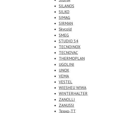
SILANOS
SILKO
SIMAG
SIRMAN
Skycold
SMEG
STUDIO 54
TECNOINOX
TECNOVAC
THERMOPLAN
UGOLINI
UNOX
VEMA
VESTEL
WIESHEU WIWA
WINTERHALTER
ZANOLLI
ZANUSSI
Техно-ТТ